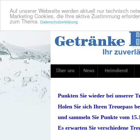
Auf unserer Webseite werden aktuell nur technisch notw
Marketing Cookies, die Ihre aktive Zustimmung erforder
zum Thema.
Datenschutzerklärung
Über uns
News
Heimdienst
Punkten Sie wieder bei unserer T
Holen Sie sich Ihren Treuepass b
und sammeln Sie Punkte vom 15.11
Es erwarten Sie verschiedene Tr