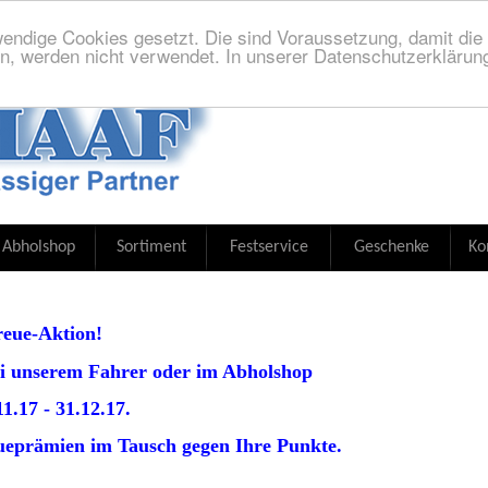
endige Cookies gesetzt. Die sind Voraussetzung, damit die S
n, werden nicht verwendet. In unserer Datenschutzerklärung
Abholshop
Sortiment
Festservice
Geschenke
Ko
reue-Aktion!
ei unserem Fahrer oder im Abholshop
.17 - 31.12.17.
eueprämien im Tausch gegen Ihre Punkte.