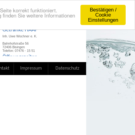
eite korrekt funktioniert.
Bestätigen /
 finden Sie weitere Informationen
Cookie
Einstellungen
Getränke HAAF
Inh. Uwe Wochner e. K.
Bahnhofstraße 56
72406 Bisingen
Telefon: 07476 - 15 51
Öffnungszeiten
hier
Unsere Öffnungszeiten finden Sie
ntakt
Impressum
Datenschutz