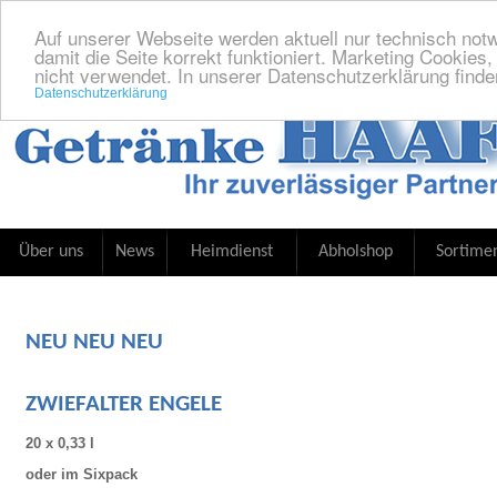
Auf unserer Webseite werden aktuell nur technisch not
damit die Seite korrekt funktioniert. Marketing Cookies
nicht verwendet. In unserer Datenschutzerklärung find
Datenschutzerklärung
Über uns
News
Heimdienst
Abholshop
Sortime
NEU NEU NEU
ZWIEFALTER ENGELE
20 x 0,33 l
oder im Sixpack