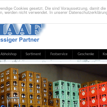
endige Cookies gesetzt. Die sind Voraussetzung, damit die S
n, werden nicht verwendet. In unserer Datenschutzerklärung
Abholshop
Sortiment
Festservice
Geschenke
Ko