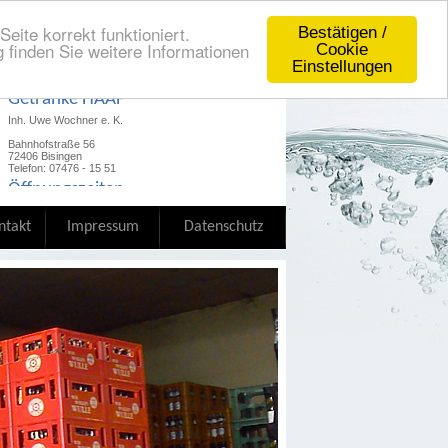
eite korrekt funktioniert.
Bestätigen /
 finden Sie weitere Informationen
Cookie
Einstellungen
Getränke HAAF
Inh. Uwe Wochner e. K.
Bahnhofstraße 56
72406 Bisingen
Telefon: 07476 - 15 51
Öffnungszeiten
hier
Unsere Öffnungszeiten finden Sie
ntakt
Impressum
Datenschutz