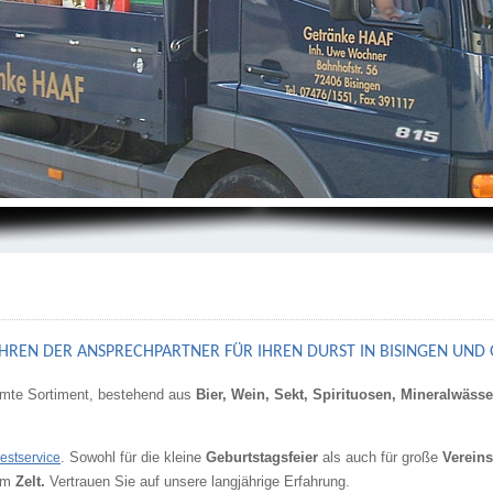
JAHREN DER ANSPRECHPARTNER FÜR IHREN DURST IN BISINGEN UND 
amte Sortiment, bestehend aus
Bier, Wein, Sekt, Spirituosen, Mineralwäss
. Sowohl für die kleine
Geburtstagsfeier
als auch für große
Vereins
estservice
zum
Zelt.
Vertrauen Sie auf unsere langjährige Erfahrung.