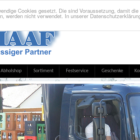
endige Cookies gesetzt. Die sind Voraussetzung, damit die S
n, werden nicht verwendet. In unserer Datenschutzerklärung
Abholshop
Sortiment
Festservice
Geschenke
Ko