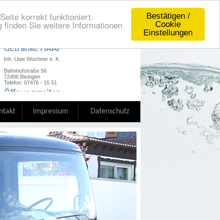
eite korrekt funktioniert.
Bestätigen /
 finden Sie weitere Informationen
Cookie
Einstellungen
Getränke HAAF
Inh. Uwe Wochner e. K.
Bahnhofstraße 56
72406 Bisingen
Telefon: 07476 - 15 51
Öffnungszeiten
hier
Unsere Öffnungszeiten finden Sie
ntakt
Impressum
Datenschutz